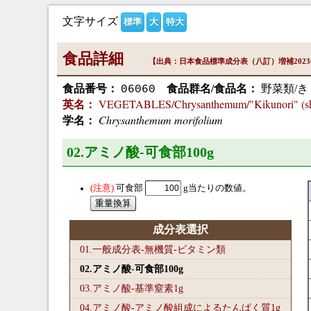
文字サイズ
標準
大
特大
食品詳細
【出典：日本食品標準成分表（八訂）増補202
食品番号：
食品群名/食品名：
野菜類/き
06060
VEGETABLES/Chrysanthemum/"Kikunori" (sheet
英名：
Chrysanthemum morifolium
学名：
02.アミノ酸-可食部100
g
可食部
g当たりの数値。
成分表選択
01.一般成分表-無機質-ビタミン類
02.アミノ酸-可食部100
g
03.アミノ酸-基準窒素1
g
04.アミノ酸-アミノ酸組成によるたんぱく質1
g