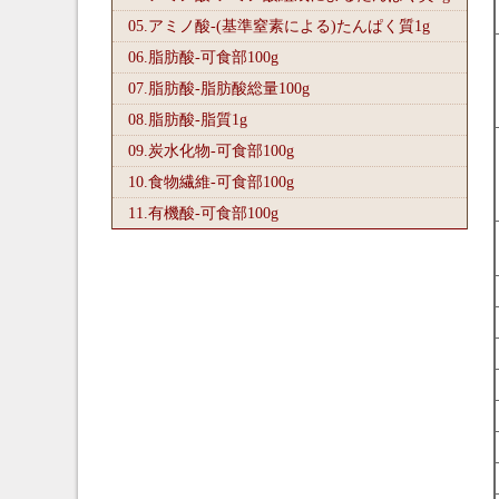
05.アミノ酸-(基準窒素による)たんぱく質1
g
06.脂肪酸-可食部100
g
07.脂肪酸-脂肪酸総量100
g
08.脂肪酸-脂質1
g
09.炭水化物-可食部100
g
10.食物繊維-可食部100
g
11.有機酸-可食部100
g