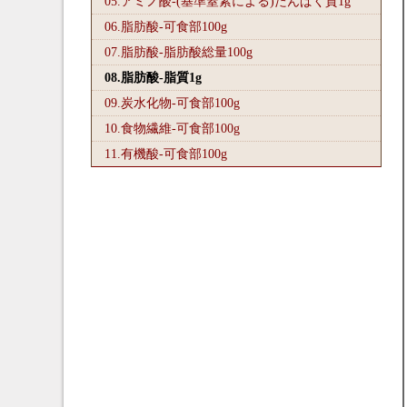
05.アミノ酸-(基準窒素による)たんぱく質1
g
06.脂肪酸-可食部100
g
07.脂肪酸-脂肪酸総量100
g
08.脂肪酸-脂質1
g
09.炭水化物-可食部100
g
10.食物繊維-可食部100
g
11.有機酸-可食部100
g