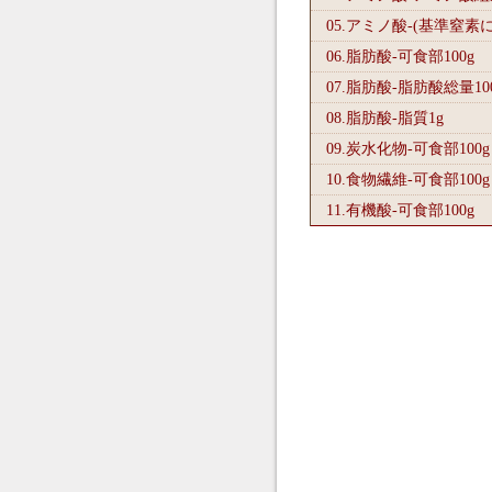
05.アミノ酸-(基準窒素
06.脂肪酸-可食部100
g
07.脂肪酸-脂肪酸総量10
08.脂肪酸-脂質1
g
09.炭水化物-可食部100
g
10.食物繊維-可食部100
g
11.有機酸-可食部100
g