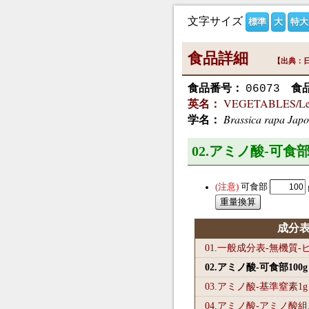
文字サイズ
標準
大
特大
食品詳細
【出典：日
食品番号：
食
06073
VEGETABLES/Leaf
英名：
Brassica rapa Jap
学名：
02.アミノ酸-可食部
可食部
成分
01.一般成分表-無機質
02.アミノ酸-可食部100
g
03.アミノ酸-基準窒素1
g
04.アミノ酸-アミノ酸