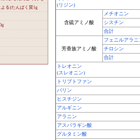
(リジン)
による)たんぱく質1
g
メチオニン
含硫アミノ酸
シスチン
0
g
合計
フェニルアラニ
芳香族アミノ酸
チロシン
合計
トレオニン
(スレオニン)
トリプトファン
バリン
ヒスチジン
アルギニン
アラニン
アスパラギン酸
グルタミン酸