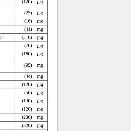
(120)
mg
(25)
mg
(16)
mg
(41)
mg
ン
(110)
mg
(70)
mg
(180)
mg
(95)
mg
(44)
mg
(120)
mg
(50)
mg
(130)
mg
(120)
mg
(230)
mg
(320)
mg