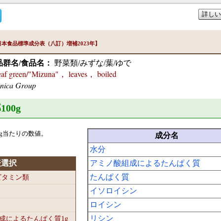
詳しい
本食品標準成分表（八訂）増補2023年】
品群名/食品名：
野菜類/みずな/葉/ゆで
 green/"Mizuna"， leaves， boiled
onica Group
100
g
g当たりの数値。
成分名
水分
表選択
アミノ酸組成によるたんぱく質
たんぱく質
-ビタミン類
イソロイシン
ロイシン
リシン
組成によるたんぱく質1
g