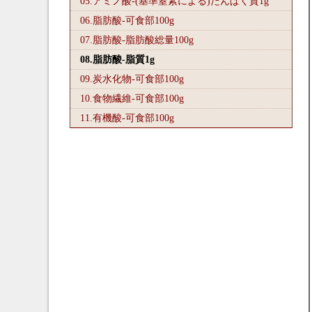
05.アミノ酸-(基準窒素による)たんぱく質1
g
06.脂肪酸-可食部100
g
07.脂肪酸-脂肪酸総量100
g
08.脂肪酸-脂質1
g
09.炭水化物-可食部100
g
10.食物繊維-可食部100
g
11.有機酸-可食部100
g