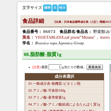
文字サイズ
標準
大
特大
食品詳細
【出典：日本食品標準成分表（八訂）増補202
食品番号：
食品群名/食品名：
野菜類/み
06073
VEGETABLES/Leaf green/"Mizuna"， leaves，
英名：
Brassica rapa Japonica Group
学名：
08.脂肪酸-脂質1
g
脂質
g当たりの数値。
成分表選択
01.一般成分表-無機質-ビタミン類
02.アミノ酸-可食部100
g
03.アミノ酸-基準窒素1
g
04.アミノ酸-アミノ酸組成によるたんぱく質1
g