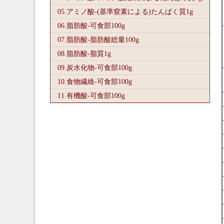
05.アミノ酸-(基準窒素による)たんぱく質1
g
06.脂肪酸-可食部100
g
07.脂肪酸-脂肪酸総量100
g
08.脂肪酸-脂質1
g
09.炭水化物-可食部100
g
10.食物繊維-可食部100
g
11.有機酸-可食部100
g