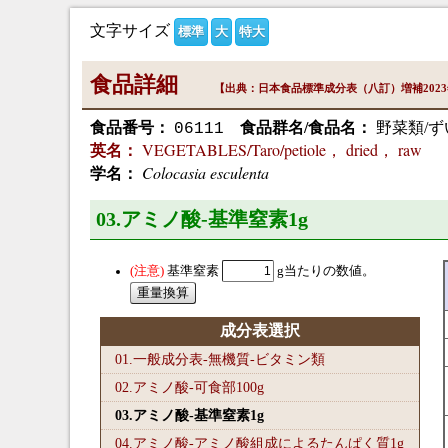
文字サイズ
標準
大
特大
食品詳細
【出典：日本食品標準成分表（八訂）増補202
食品番号：
食品群名/食品名：
野菜類/ず
06111
VEGETABLES/Taro/petiole， dried， raw
英名：
Colocasia esculenta
学名：
03.アミノ酸-基準窒素1
g
基準窒素
g当たりの数値。
成分表選択
01.一般成分表-無機質-ビタミン類
02.アミノ酸-可食部100
g
03.アミノ酸-基準窒素1
g
04.アミノ酸-アミノ酸組成によるたんぱく質1
g