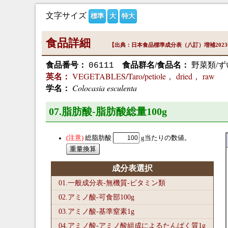
文字サイズ
標準
大
特大
食品詳細
【出典：日本食品標準成分表（八訂）増補202
食品番号：
食品群名/食品名：
野菜類/ず
06111
VEGETABLES/Taro/petiole， dried， raw
英名：
Colocasia esculenta
学名：
07.脂肪酸-脂肪酸総量100
g
総脂肪酸
g当たりの数値。
成分表選択
01.一般成分表-無機質-ビタミン類
02.アミノ酸-可食部100
g
03.アミノ酸-基準窒素1
g
04.アミノ酸-アミノ酸組成によるたんぱく質1
g