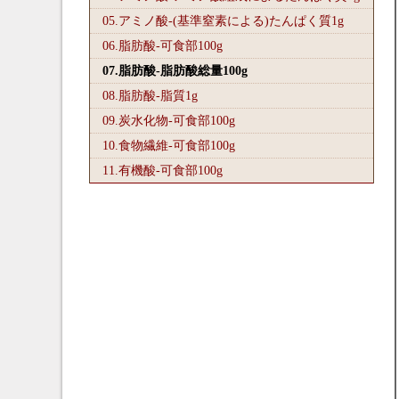
05.アミノ酸-(基準窒素による)たんぱく質1
g
06.脂肪酸-可食部100
g
07.脂肪酸-脂肪酸総量100
g
08.脂肪酸-脂質1
g
09.炭水化物-可食部100
g
10.食物繊維-可食部100
g
11.有機酸-可食部100
g