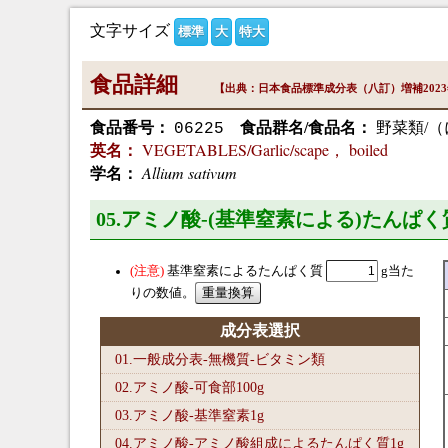
文字サイズ
標準
大
特大
食品詳細
【出典：日本食品標準成分表（八訂）増補202
食品番号：
食品群名/食品名：
野菜類/（
06225
VEGETABLES/Garlic/scape， boiled
英名：
Allium sativum
学名：
05.アミノ酸-(基準窒素による)たんぱく
基準窒素によるたんぱく質
g当た
りの数値。
成分表選択
01.一般成分表-無機質-ビタミン類
02.アミノ酸-可食部100
g
03.アミノ酸-基準窒素1
g
04.アミノ酸-アミノ酸組成によるたんぱく質1
g