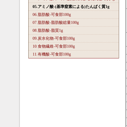
05.アミノ酸-(基準窒素による)たんぱく質1
g
06.脂肪酸-可食部100
g
07.脂肪酸-脂肪酸総量100
g
08.脂肪酸-脂質1
g
09.炭水化物-可食部100
g
10.食物繊維-可食部100
g
11.有機酸-可食部100
g