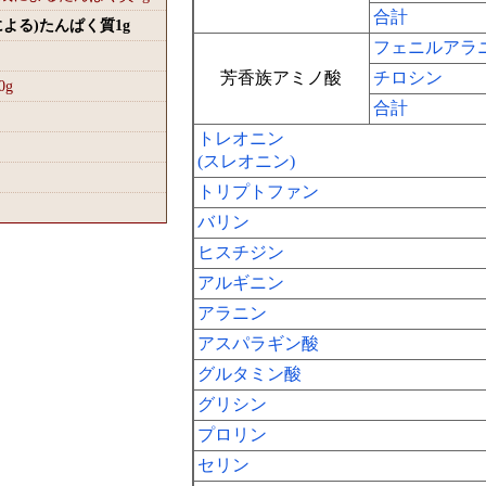
合計
による)たんぱく質1
g
フェニルアラ
芳香族アミノ酸
チロシン
0
g
合計
トレオニン
(スレオニン)
トリプトファン
バリン
ヒスチジン
アルギニン
アラニン
アスパラギン酸
グルタミン酸
グリシン
プロリン
セリン