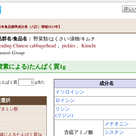
詳しい
本食品標準成分表（八訂）増補2023年】
品群名/食品名：
野菜類/はくさい/漬物/キムチ
ing Chinese cabbage/head， pickles， Kimchi
nensis Group
準窒素による)たんぱく質1
g
たんぱく質
g当た
成分名
イソロイシン
表選択
ロイシン
リシン
-ビタミン類
(リジン)
メチオニン
含硫アミノ酸
シスチン
組成によるたんぱく質1
g