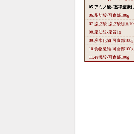
05.アミノ酸-(基準窒素
06.脂肪酸-可食部100
g
07.脂肪酸-脂肪酸総量10
08.脂肪酸-脂質1
g
09.炭水化物-可食部100
g
10.食物繊維-可食部100
g
11.有機酸-可食部100
g