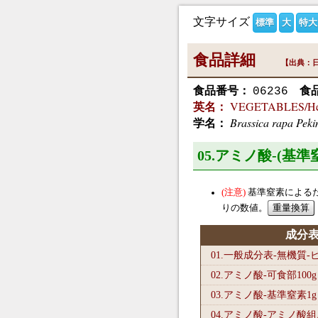
文字サイズ
標準
大
特大
食品詳細
【出典：日
食品番号：
食
06236
VEGETABLES/Head
英名：
Brassica rapa Peki
学名：
05.アミノ酸-(基
基準窒素による
りの数値。
成分
01.一般成分表-無機質
02.アミノ酸-可食部100
g
03.アミノ酸-基準窒素1
g
04.アミノ酸-アミノ酸