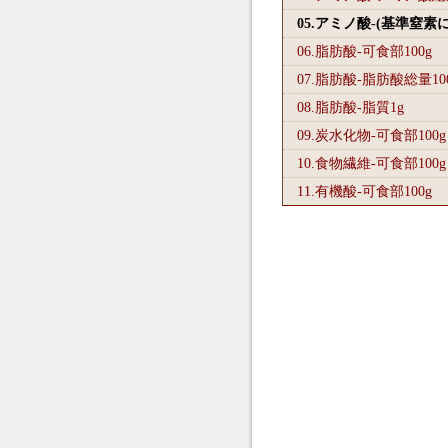
05.アミノ酸-(基準窒素
06.脂肪酸-可食部100
g
07.脂肪酸-脂肪酸総量10
08.脂肪酸-脂質1
g
09.炭水化物-可食部100
g
10.食物繊維-可食部100
g
11.有機酸-可食部100
g