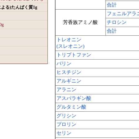
合計
による)たんぱく質1
g
フェニルアラ
芳香族アミノ酸
チロシン
0
g
合計
トレオニン
(スレオニン)
トリプトファン
バリン
ヒスチジン
アルギニン
アラニン
アスパラギン酸
グルタミン酸
グリシン
プロリン
セリン