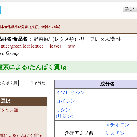
詳しい
本食品標準成分表（八訂）増補2023年】
品群名/食品名：
野菜類/（レタス類）/リーフレタス/葉/生
ce/green leaf lettuce， leaves， raw
spa Group
準窒素による)たんぱく質1
g
たんぱく質
g当た
成分名
イソロイシン
表選択
ロイシン
リシン
-ビタミン類
(リジン)
メチオニン
含硫アミノ酸
シスチン
組成によるたんぱく質1
g