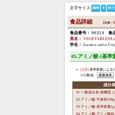
文字サイズ
標準
大
特大
食品詳細
【出典：日
食品番号：
食
06314
VEGETABLES/Lettu
英名：
Lactuca sativa Cri
学名：
05.アミノ酸-(基
基準窒素による
りの数値。
成分
01.一般成分表-無機質
02.アミノ酸-可食部100
g
03.アミノ酸-基準窒素1
g
04.アミノ酸-アミノ酸