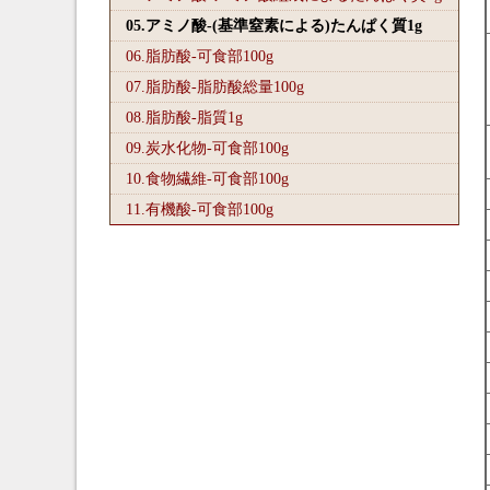
05.アミノ酸-(基準窒素による)たんぱく質1
g
06.脂肪酸-可食部100
g
07.脂肪酸-脂肪酸総量100
g
08.脂肪酸-脂質1
g
09.炭水化物-可食部100
g
10.食物繊維-可食部100
g
11.有機酸-可食部100
g