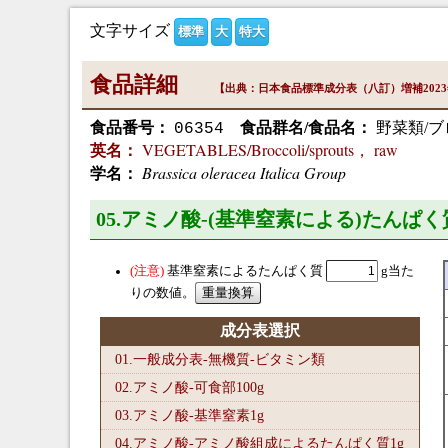
文字サイズ
標準
大
特大
食品詳細
【出典：日本食品標準成分表（八訂）増補202
食品番号：
食品群名/食品名：
野菜類/ブ
06354
VEGETABLES/Broccoli/sprouts， raw
英名：
Brassica oleracea Italica Group
学名：
05.アミノ酸-(基準窒素による)たんぱく
基準窒素によるたんぱく質
g当た
りの数値。
成分表選択
01.一般成分表-無機質-ビタミン類
02.アミノ酸-可食部100
g
03.アミノ酸-基準窒素1
g
04.アミノ酸-アミノ酸組成によるたんぱく質1
g