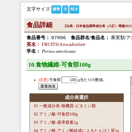
文字サイズ
標準
大
特大
食品詳細
【出典：日本食品標準成分表（八訂）増補202
食品番号：
食品群名/食品名：
果実類/ア
07006
FRUITS/Avocados/raw
英名：
Persea americana
学名：
10.食物繊維-可食部100
g
可食部
g当たりの数値。
成分表選択
01.一般成分表-無機質-ビタミン類
02.アミノ酸-可食部100
g
03.アミノ酸-基準窒素1
g
04.アミノ酸-アミノ酸組成によるたんぱく質1
g