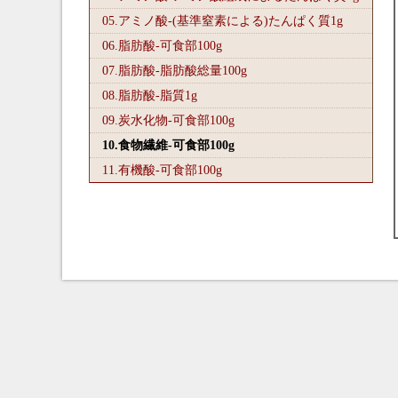
05.アミノ酸-(基準窒素による)たんぱく質1
g
06.脂肪酸-可食部100
g
07.脂肪酸-脂肪酸総量100
g
08.脂肪酸-脂質1
g
09.炭水化物-可食部100
g
10.食物繊維-可食部100
g
11.有機酸-可食部100
g