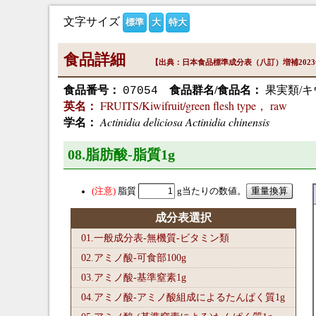
文字サイズ
標準
大
特大
食品詳細
【出典：日本食品標準成分表（八訂）増補202
食品番号：
食品群名/食品名：
果実類/キ
07054
FRUITS/Kiwifruit/green flesh type， raw
英名：
Actinidia deliciosa Actinidia chinensis
学名：
08.脂肪酸-脂質1
g
脂質
g当たりの数値。
成分表選択
01.一般成分表-無機質-ビタミン類
02.アミノ酸-可食部100
g
03.アミノ酸-基準窒素1
g
04.アミノ酸-アミノ酸組成によるたんぱく質1
g