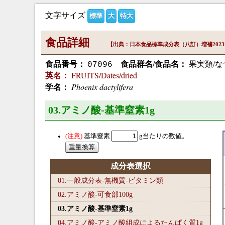
文字サイズ
標準
大
特大
食品詳細
【出典：日本食品標準成分表（八訂）増補202
食品番号：
食品群名/食品名：
果実類/な
07096
FRUITS/Dates/dried
英名：
Phoenix dactylifera
学名：
03.アミノ酸-基準窒素1
g
基準窒素
g当たりの数値。
成分表選択
01.一般成分表-無機質-ビタミン類
02.アミノ酸-可食部100
g
03.アミノ酸-基準窒素1
g
04.アミノ酸-アミノ酸組成によるたんぱく質1
g