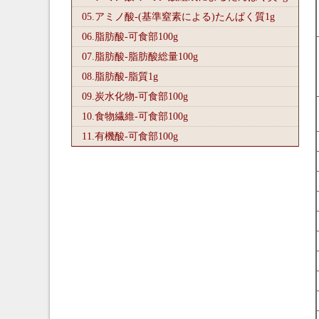
05.アミノ酸-(基準窒素による)たんぱく質1
g
06.脂肪酸-可食部100
g
07.脂肪酸-脂肪酸総量100
g
08.脂肪酸-脂質1
g
09.炭水化物-可食部100
g
10.食物繊維-可食部100
g
11.有機酸-可食部100
g