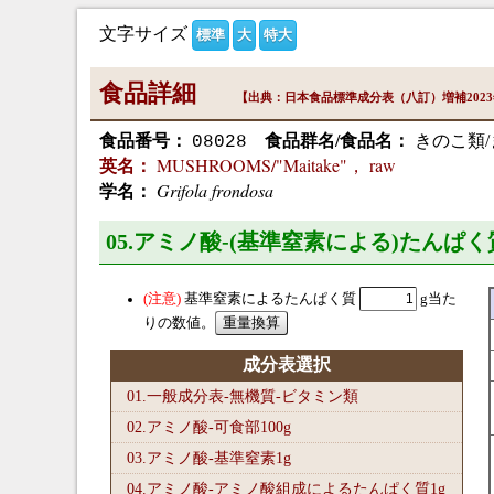
文字サイズ
標準
大
特大
食品詳細
【出典：日本食品標準成分表（八訂）増補202
食品番号：
食品群名/食品名：
きのこ類/
08028
MUSHROOMS/"Maitake"， raw
英名：
Grifola frondosa
学名：
05.アミノ酸-(基準窒素による)たんぱく
基準窒素によるたんぱく質
g当た
りの数値。
成分表選択
01.一般成分表-無機質-ビタミン類
02.アミノ酸-可食部100
g
03.アミノ酸-基準窒素1
g
04.アミノ酸-アミノ酸組成によるたんぱく質1
g