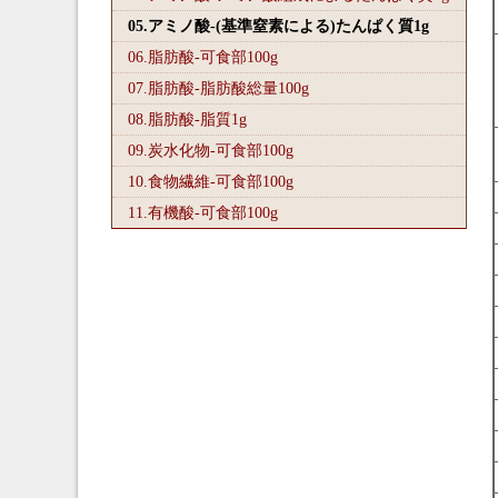
05.アミノ酸-(基準窒素による)たんぱく質1
g
06.脂肪酸-可食部100
g
07.脂肪酸-脂肪酸総量100
g
08.脂肪酸-脂質1
g
09.炭水化物-可食部100
g
10.食物繊維-可食部100
g
11.有機酸-可食部100
g