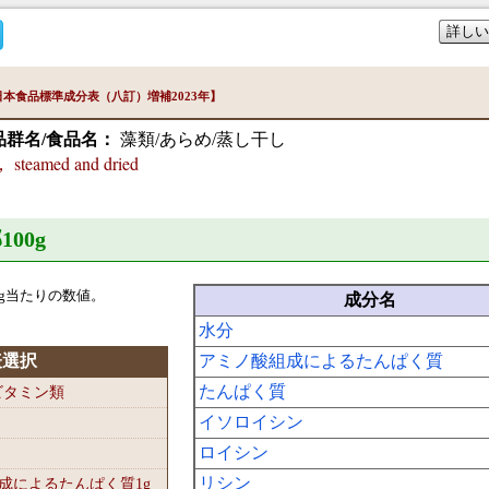
詳しい
本食品標準成分表（八訂）増補2023年】
品群名/食品名：
藻類/あらめ/蒸し干し
steamed and dried
100
g
g当たりの数値。
成分名
水分
表選択
アミノ酸組成によるたんぱく質
たんぱく質
-ビタミン類
イソロイシン
ロイシン
リシン
組成によるたんぱく質1
g