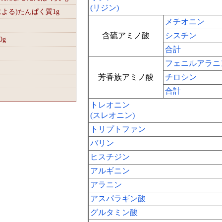
(リジン)
による)たんぱく質1
g
メチオニン
含硫アミノ酸
シスチン
0
g
合計
フェニルアラニ
芳香族アミノ酸
チロシン
合計
トレオニン
(スレオニン)
トリプトファン
バリン
ヒスチジン
アルギニン
アラニン
アスパラギン酸
グルタミン酸