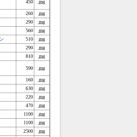
450
mg
260
mg
290
mg
560
mg
ン
510
mg
290
mg
810
mg
590
mg
160
mg
630
mg
220
mg
470
mg
1100
mg
1100
mg
2500
mg