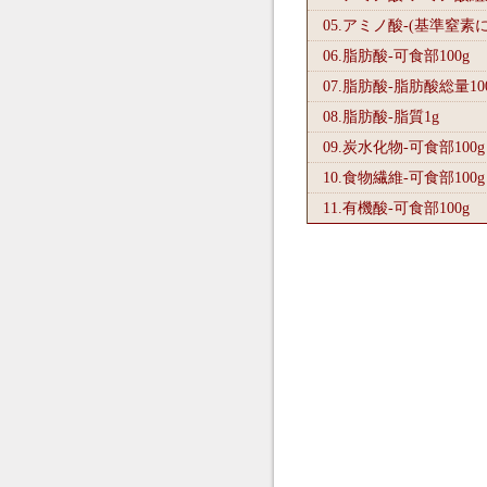
05.アミノ酸-(基準窒素
06.脂肪酸-可食部100
g
07.脂肪酸-脂肪酸総量10
08.脂肪酸-脂質1
g
09.炭水化物-可食部100
g
10.食物繊維-可食部100
g
11.有機酸-可食部100
g