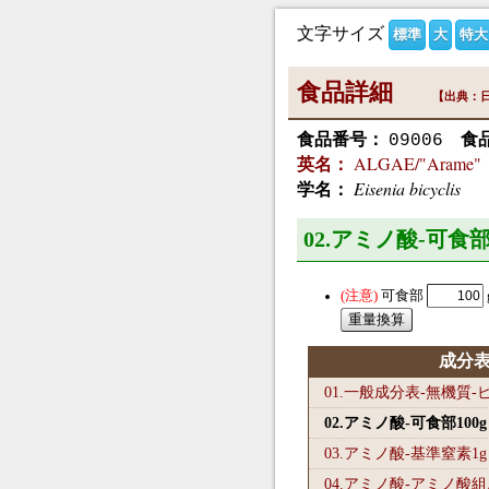
文字サイズ
標準
大
特大
食品詳細
【出典：日
食品番号：
食
09006
ALGAE/"Arame"， 
英名：
Eisenia bicyclis
学名：
02.アミノ酸-可食部
可食部
成分
01.一般成分表-無機質
02.アミノ酸-可食部100
g
03.アミノ酸-基準窒素1
g
04.アミノ酸-アミノ酸