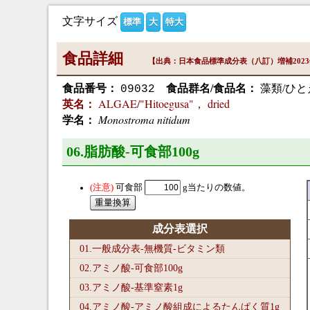
文字サイズ
標準
大
特大
食品詳細
【出典：日本食品標準成分表（八訂）増補202
食品番号：
食品群名/食品名：
藻類/ひと
09032
ALGAE/"Hitoegusa"， dried
英名：
Monostroma nitidum
学名：
06.脂肪酸-可食部100
g
可食部
g当たりの数値。
成分表選択
01.一般成分表-無機質-ビタミン類
02.アミノ酸-可食部100
g
03.アミノ酸-基準窒素1
g
04.アミノ酸-アミノ酸組成によるたんぱく質1
g