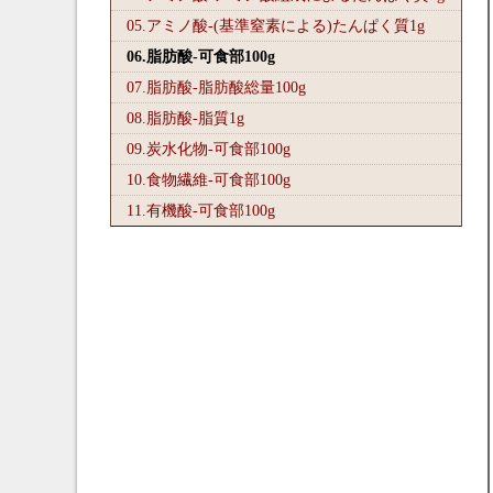
05.アミノ酸-(基準窒素による)たんぱく質1
g
06.脂肪酸-可食部100
g
07.脂肪酸-脂肪酸総量100
g
08.脂肪酸-脂質1
g
09.炭水化物-可食部100
g
10.食物繊維-可食部100
g
11.有機酸-可食部100
g