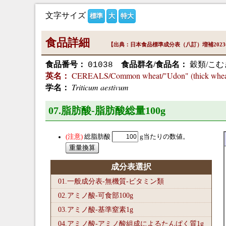
文字サイズ
標準
大
特大
食品詳細
【出典：日本食品標準成分表（八訂）増補202
食品番号：
食品群名/食品名：
穀類/こむ
01038
CEREALS/Common wheat/"Udon" (thick whea
英名：
Triticum aestivum
学名：
07.脂肪酸-脂肪酸総量100
g
総脂肪酸
g当たりの数値。
成分表選択
01.一般成分表-無機質-ビタミン類
02.アミノ酸-可食部100
g
03.アミノ酸-基準窒素1
g
04.アミノ酸-アミノ酸組成によるたんぱく質1
g