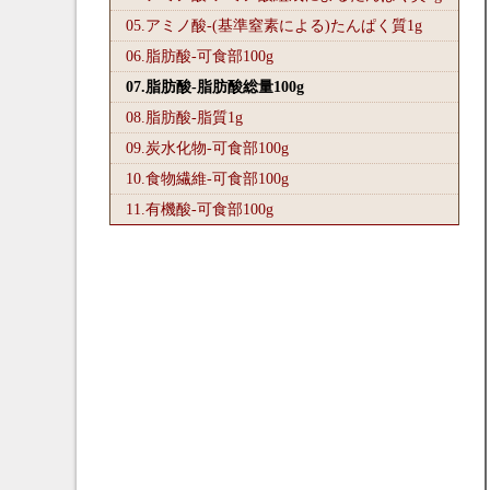
05.アミノ酸-(基準窒素による)たんぱく質1
g
06.脂肪酸-可食部100
g
07.脂肪酸-脂肪酸総量100
g
08.脂肪酸-脂質1
g
09.炭水化物-可食部100
g
10.食物繊維-可食部100
g
11.有機酸-可食部100
g