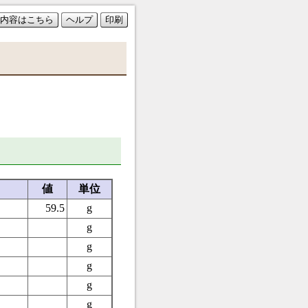
内容はこちら
ヘルプ
印刷
値
単位
59.5
g
g
g
g
g
g