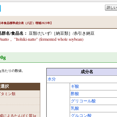
詳しい
本食品標準成分表（八訂）増補2023年】
品群名/食品名：
豆類/だいず/［納豆類］/糸引き納豆
atto， "Itohiki-natto" (fermented whole soybean)
0
g
g当たりの数値。
成分名
水分
表選択
ギ酸
酢酸
-ビタミン類
グリコール酸
乳酸
グルコン酸
組成によるたんぱく質1
g