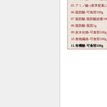
05.アミノ酸-(基準窒素
06.脂肪酸-可食部100
g
07.脂肪酸-脂肪酸総量10
08.脂肪酸-脂質1
g
09.炭水化物-可食部100
g
10.食物繊維-可食部100
g
11.有機酸-可食部100
g