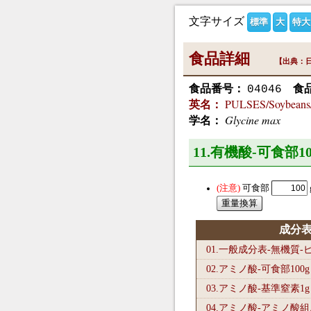
文字サイズ
標準
大
特大
食品詳細
【出典：日
食品番号：
食
04046
PULSES/Soybeans/n
英名：
Glycine max
学名：
11.有機酸-可食部10
可食部
成分
01.一般成分表-無機質
02.アミノ酸-可食部100
g
03.アミノ酸-基準窒素1
g
04.アミノ酸-アミノ酸