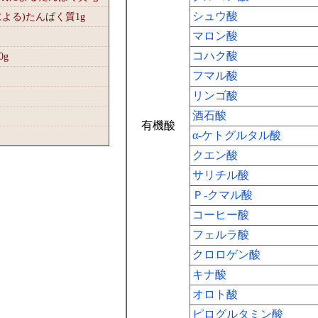
シュウ酸
による)たんぱく質1
g
マロン酸
コハク酸
0
g
フマル酸
リンゴ酸
酒石酸
有機酸
α-ケトグルタル酸
クエン酸
サリチル酸
Ｐ-クマル酸
コーヒー酸
フェルラ酸
クロロゲン酸
キナ酸
オロト酸
ピログルタミン酸