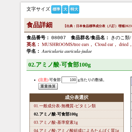
文字サイズ
標準
大
特大
食品詳細
【出典：日本食品標準成分表（八訂）増補202
食品番号：
食品群名/食品名：
きのこ類/
08007
MUSHROOMS/tree ears， Cloud ear， dried， 
英名：
Auricularia auricula-judae
学名：
02.アミノ酸-可食部100
g
可食部
g当たりの数値。
成分表選択
01.一般成分表-無機質-ビタミン類
02.アミノ酸-可食部100
g
03.アミノ酸-基準窒素1
g
04.アミノ酸-アミノ酸組成によるたんぱく質1
g