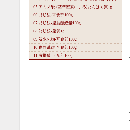
05.アミノ酸-(基準窒素による)たんぱく質1
g
06.脂肪酸-可食部100
g
07.脂肪酸-脂肪酸総量100
g
08.脂肪酸-脂質1
g
09.炭水化物-可食部100
g
10.食物繊維-可食部100
g
11.有機酸-可食部100
g