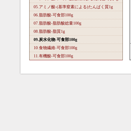
05.アミノ酸-(基準窒素による)たんぱく質1
g
06.脂肪酸-可食部100
g
07.脂肪酸-脂肪酸総量100
g
08.脂肪酸-脂質1
g
09.炭水化物-可食部100
g
10.食物繊維-可食部100
g
11.有機酸-可食部100
g