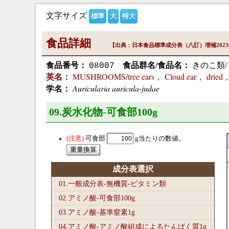
文字サイズ
標準
大
特大
食品詳細
【出典：日本食品標準成分表（八訂）増補202
食品番号：
食品群名/食品名：
きのこ類/
08007
MUSHROOMS/tree ears， Cloud ear， dried， 
英名：
Auricularia auricula-judae
学名：
09.炭水化物-可食部100
g
可食部
g当たりの数値。
成分表選択
01.一般成分表-無機質-ビタミン類
02.アミノ酸-可食部100
g
03.アミノ酸-基準窒素1
g
04.アミノ酸-アミノ酸組成によるたんぱく質1
g