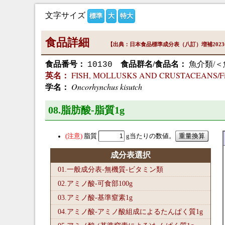
文字サイズ
標準
大
特大
食品詳細
【出典：日本食品標準成分表（八訂）増補202
食品番号：
食品群名/食品名：
魚介類/＜
10130
FISH, MOLLUSKS AND CRUSTACEANS/Fish/s
英名：
Oncorhynchus kisutch
学名：
08.脂肪酸-脂質1
g
脂質
g当たりの数値。
成分表選択
01.一般成分表-無機質-ビタミン類
02.アミノ酸-可食部100
g
03.アミノ酸-基準窒素1
g
04.アミノ酸-アミノ酸組成によるたんぱく質1
g