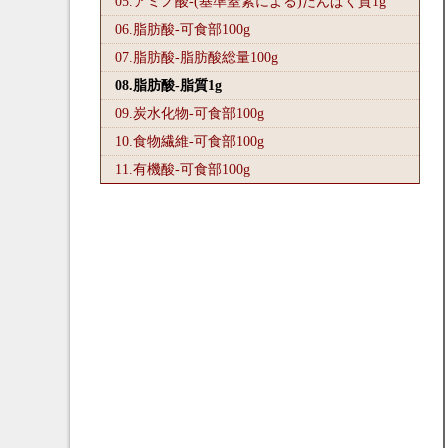
05.アミノ酸-(基準窒素による)たんぱく質1
g
06.脂肪酸-可食部100
g
07.脂肪酸-脂肪酸総量100
g
08.脂肪酸-脂質1
g
09.炭水化物-可食部100
g
10.食物繊維-可食部100
g
11.有機酸-可食部100
g