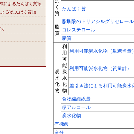
ぱ
組成によるたんぱく質1
g
く
たんぱく質
による)たんぱく質1
g
質
脂肪酸のトリアシルグリセロール
脂
0
g
コレステロール
質
脂質
利
利用可能炭水化物（単糖当量
用
可
能
利用可能炭水化物（質量計）
炭
炭
水
水
化
化
差引き法による利用可能炭水
物
物
食物繊維総量
糖アルコール
炭水化物
有機酸
灰分