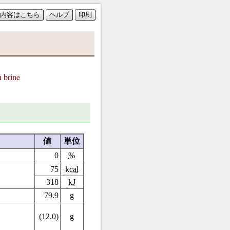
内容はこちら
ヘルプ
印刷
brine
値
単位
0
%
75
kcal
318
kJ
79.9
g
(12.0)
g