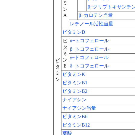
ミ
β−クリプトキサンチ
ン
A
β−カロテン当量
レチノール活性当量
ビタミンD
α−トコフェロール
ビ
タ
β−トコフェロール
ミ
γ−トコフェロール
ン
ビ
E
δ−トコフェロール
タ
ミ
ビタミンK
ン
ビタミンB1
ビタミンB2
ナイアシン
ナイアシン当量
ビタミンB6
ビタミンB12
葉酸