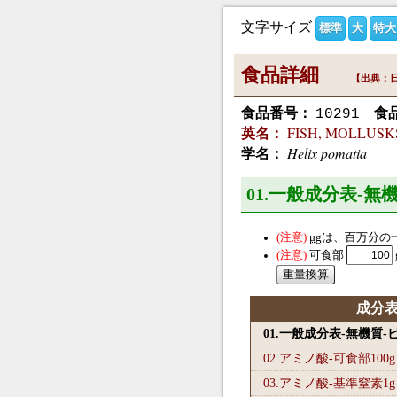
文字サイズ
標準
大
特大
食品詳細
【出典：日
食品番号：
食
10291
FISH, MOLLUSKS 
英名：
Helix pomatia
学名：
01.一般成分表-無
μg
は、百万分の
可食部
成分
01.一般成分表-無機質
02.アミノ酸-可食部100
g
03.アミノ酸-基準窒素1
g