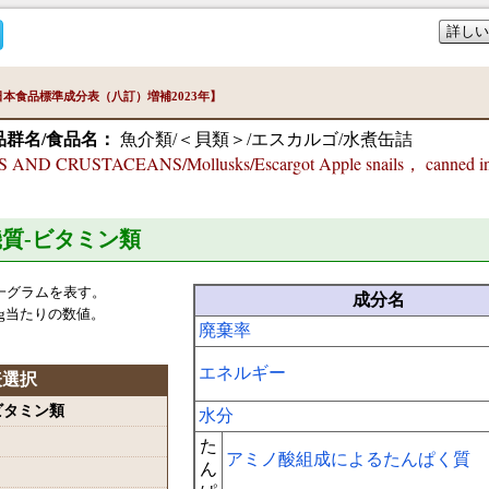
詳しい
本食品標準成分表（八訂）増補2023年】
品群名/食品名：
魚介類/＜貝類＞/エスカルゴ/水煮缶詰
AND CRUSTACEANS/Mollusks/Escargot Apple snails， canned in 
機質-ビタミン類
一グラムを表す。
成分名
g当たりの数値。
廃棄率
エネルギー
表選択
-ビタミン類
水分
た
アミノ酸組成によるたんぱく質
ん