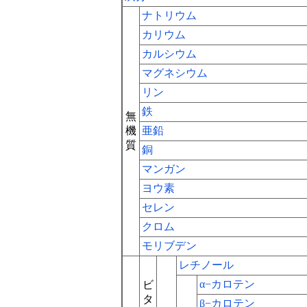
ナトリウム
カリウム
カルシウム
マグネシウム
リン
鉄
無
機
亜鉛
質
銅
マンガン
ヨウ素
セレン
クロム
モリブデン
レチノール
α−カロテン
ビ
タ
β−カロテン