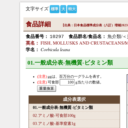
文字サイズ
標準
大
特大
食品詳細
【出典：日本食品標準成分表（八訂）増補202
食品番号：
食品群名/食品名：
魚介類/＜
10297
FISH, MOLLUSKS AND CRUSTACEANS/Mollus
英名：
Corbicula leana
学名：
01.一般成分表-無機質-ビタミン類
μg
は、百万分の一グラムを表す。
可食部
g当たりの数値。
成分表選択
01.一般成分表-無機質-ビタミン類
02.アミノ酸-可食部100
g
03.アミノ酸-基準窒素1
g