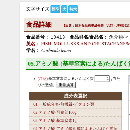
文字サイズ
標準
大
特大
食品詳細
【出典：日本食品標準成分表（八訂）増補202
食品番号：
食品群名/食品名：
魚介類/＜
10413
FISH, MOLLUSKS AND CRUSTACEANS/Mollusk
英名：
Corbicula leana
学名：
05.アミノ酸-(基準窒素による)たんぱく
基準窒素によるたんぱく質
g当た
りの数値。
成分表選択
01.一般成分表-無機質-ビタミン類
02.アミノ酸-可食部100
g
03.アミノ酸-基準窒素1
g
04.アミノ酸-アミノ酸組成によるたんぱく質1
g