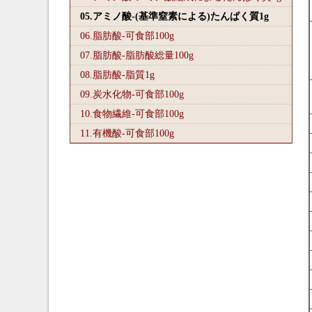
05.アミノ酸-(基準窒素による)たんぱく質1
g
06.脂肪酸-可食部100
g
07.脂肪酸-脂肪酸総量100
g
08.脂肪酸-脂質1
g
09.炭水化物-可食部100
g
10.食物繊維-可食部100
g
11.有機酸-可食部100
g