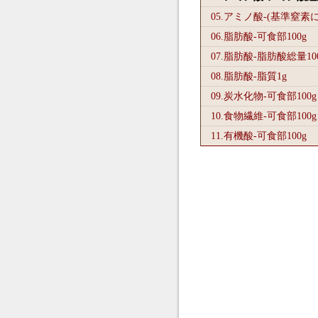
05.アミノ酸-(基準窒素
06.脂肪酸-可食部100
g
07.脂肪酸-脂肪酸総量10
08.脂肪酸-脂質1
g
09.炭水化物-可食部100
g
10.食物繊維-可食部100
g
11.有機酸-可食部100
g