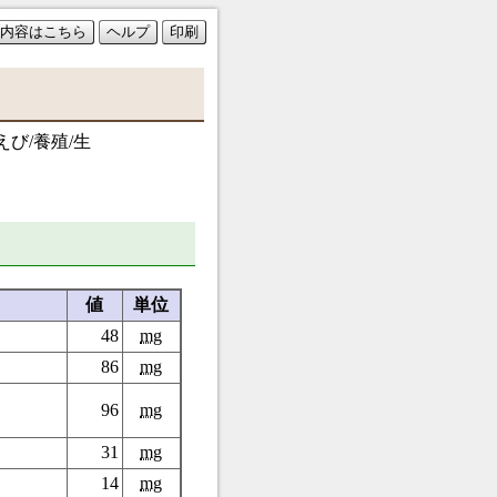
内容はこちら
ヘルプ
印刷
び/養殖/生
値
単位
48
mg
86
mg
96
mg
31
mg
14
mg