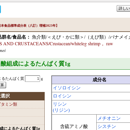
詳しい
本食品標準成分表（八訂）増補2023年】
品群名/食品名：
魚介類/＜えび・かに類＞/（えび類）/バナメイえ
 AND CRUSTACEANS/Crustacean/whiteleg shrimp， raw
mei
ミノ酸組成によるたんぱく質1
g
よるたんぱく質
g
成分名
イソロイシン
表選択
ロイシン
リシン
-ビタミン類
(リジン)
メチオニン
含硫アミノ酸
シスチン
組成によるたんぱく質1
g