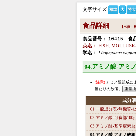
文字サイズ
標準
大
特大
食品詳細
【出典：日
食品番号：
食
10415
FISH, MOLLUSKS
英名：
Litopenaeus vanna
学名：
04.アミノ酸-ア
アミノ酸組成に
当たりの数値。
成分
01.一般成分表-無機質
02.アミノ酸-可食部100
g
03.アミノ酸-基準窒素1
g
04.アミノ酸-アミノ酸