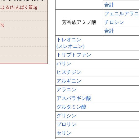
合計
による)たんぱく質1
g
フェニルアラニ
芳香族アミノ酸
チロシン
0
g
合計
トレオニン
(スレオニン)
トリプトファン
バリン
ヒスチジン
アルギニン
アラニン
アスパラギン酸
グルタミン酸
グリシン
プロリン
セリン