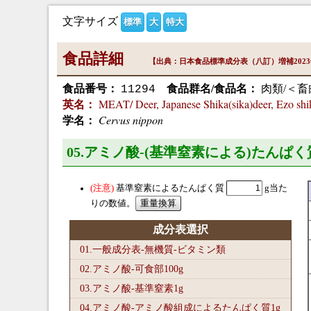
文字サイズ
標準
大
特大
食品詳細
【出典：日本食品標準成分表（八訂）増補202
食品番号：
食品群名/食品名：
肉類/＜畜
11294
MEAT/ Deer, Japanese Shika(sika)deer, Ezo shik
英名：
Cervus nippon
学名：
05.アミノ酸-(基準窒素による)たんぱく
基準窒素によるたんぱく質
g当た
りの数値。
成分表選択
01.一般成分表-無機質-ビタミン類
02.アミノ酸-可食部100
g
03.アミノ酸-基準窒素1
g
04.アミノ酸-アミノ酸組成によるたんぱく質1
g