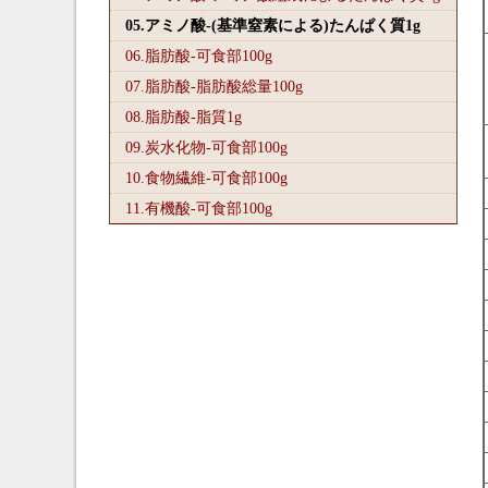
05.アミノ酸-(基準窒素による)たんぱく質1
g
06.脂肪酸-可食部100
g
07.脂肪酸-脂肪酸総量100
g
08.脂肪酸-脂質1
g
09.炭水化物-可食部100
g
10.食物繊維-可食部100
g
11.有機酸-可食部100
g