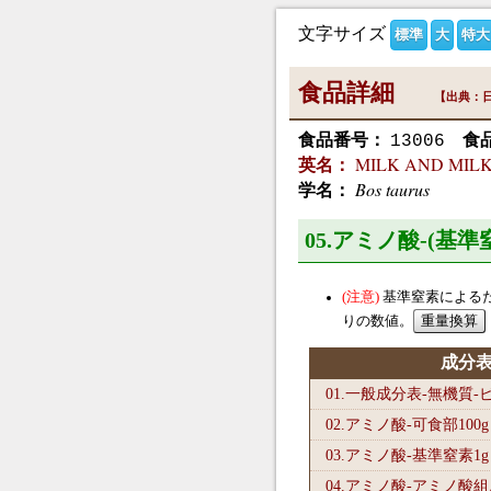
文字サイズ
標準
大
特大
食品詳細
【出典：日
食品番号：
食
13006
MILK AND MILK P
英名：
Bos taurus
学名：
05.アミノ酸-(基
基準窒素による
りの数値。
成分
01.一般成分表-無機質
02.アミノ酸-可食部100
g
03.アミノ酸-基準窒素1
g
04.アミノ酸-アミノ酸