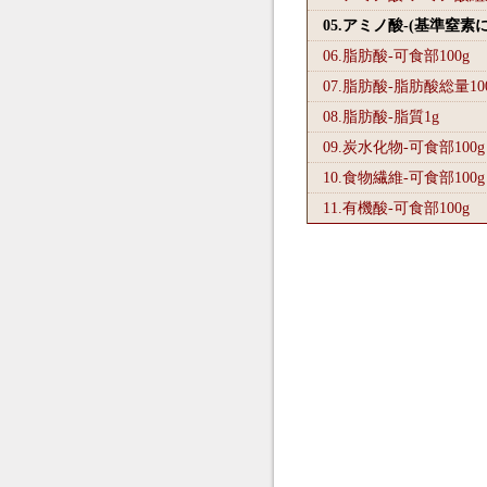
05.アミノ酸-(基準窒素
06.脂肪酸-可食部100
g
07.脂肪酸-脂肪酸総量10
08.脂肪酸-脂質1
g
09.炭水化物-可食部100
g
10.食物繊維-可食部100
g
11.有機酸-可食部100
g