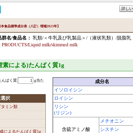
詳しい
本食品標準成分表（八訂）増補2023年】
品群名/食品名：
乳類/＜牛乳及び乳製品＞/（液状乳類）/脱脂乳
RODUCTS/Liquid milk/skimmed milk
準窒素による)たんぱく質1
g
たんぱく質
g当た
成分名
イソロイシン
表選択
ロイシン
リシン
-ビタミン類
(リジン)
メチオニン
含硫アミノ酸
シスチン
組成によるたんぱく質1
g