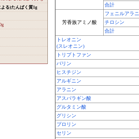
合計
による)たんぱく質1
g
フェニルアラ
芳香族アミノ酸
チロシン
0
g
合計
トレオニン
(スレオニン)
トリプトファン
バリン
ヒスチジン
アルギニン
アラニン
アスパラギン酸
グルタミン酸
グリシン
プロリン
セリン