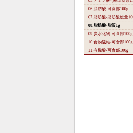
05.アミノ酸-(基準窒素
06.脂肪酸-可食部100
g
07.脂肪酸-脂肪酸総量10
08.脂肪酸-脂質1
g
09.炭水化物-可食部100
g
10.食物繊維-可食部100
g
11.有機酸-可食部100
g