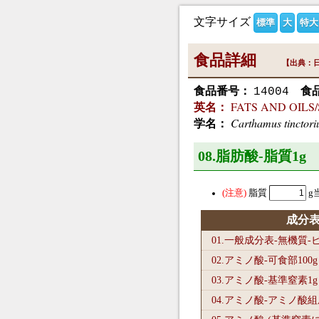
文字サイズ
標準
大
特大
食品詳細
【出典：日
食品番号：
食
14004
FATS AND OILS/Saf
英名：
Carthamus tinctori
学名：
08.脂肪酸-脂質1
g
脂質
g
成分
01.一般成分表-無機質
02.アミノ酸-可食部100
g
03.アミノ酸-基準窒素1
g
04.アミノ酸-アミノ酸