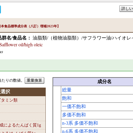
詳しい
本食品標準成分表（八訂）増補2023年】
品群名/食品名：
油脂類/（植物油脂類）/サフラワー油/ハイオレ
flower oil/high oleic
us
当たりの数値。
成分名
総量
表選択
飽和
-ビタミン類
一価不飽和
多価不飽和
n-3系 多価不飽和
組成によるたんぱく質1
g
n-6系 多価不飽和