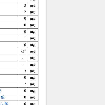
3
mg
2
mg
0
mg
0
mg
0
mg
1
mg
0
mg
727
mg
-
mg
-
mg
3
mg
0
mg
2
mg
酸
0
mg
ン酸
0
mg
エン酸
0
mg