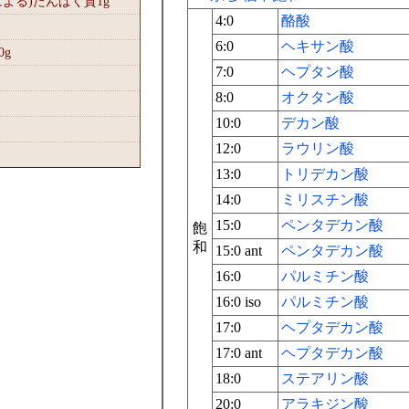
による)たんぱく質1
g
4:0
酪酸
6:0
ヘキサン酸
0
g
7:0
ヘプタン酸
8:0
オクタン酸
10:0
デカン酸
12:0
ラウリン酸
13:0
トリデカン酸
14:0
ミリスチン酸
15:0
ペンタデカン酸
飽
和
15:0 ant
ペンタデカン酸
16:0
パルミチン酸
16:0 iso
パルミチン酸
17:0
ヘプタデカン酸
17:0 ant
ヘプタデカン酸
18:0
ステアリン酸
20:0
アラキジン酸