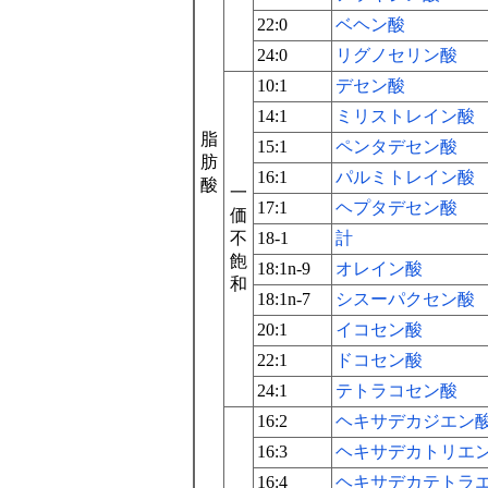
22:0
ベヘン酸
24:0
リグノセリン酸
10:1
デセン酸
14:1
ミリストレイン酸
脂
15:1
ペンタデセン酸
肪
16:1
パルミトレイン酸
酸
一
17:1
ヘプタデセン酸
価
不
18-1
計
飽
18:1n-9
オレイン酸
和
18:1n-7
シスーパクセン酸
20:1
イコセン酸
22:1
ドコセン酸
24:1
テトラコセン酸
16:2
ヘキサデカジエン
16:3
ヘキサデカトリエ
16:4
ヘキサデカテトラ