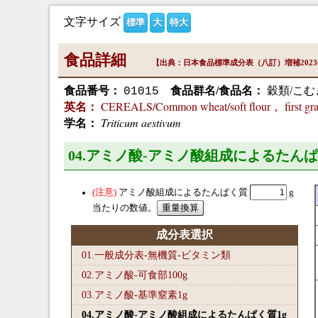
文字サイズ
標準
大
特大
食品詳細
【出典：日本食品標準成分表（八訂）増補202
食品番号：
食品群名/食品名：
穀類/こむ
01015
CEREALS/Common wheat/soft flour， first gr
英名：
Triticum aestivum
学名：
04.アミノ酸-アミノ酸組成によるたんぱ
アミノ酸組成によるたんぱく質
g
当たりの数値。
成分表選択
01.一般成分表-無機質-ビタミン類
02.アミノ酸-可食部100
g
03.アミノ酸-基準窒素1
g
04.アミノ酸-アミノ酸組成によるたんぱく質1
g