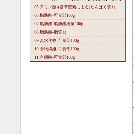
05.アミノ酸-(基準窒素による)たんぱく質1
g
06.脂肪酸-可食部100
g
07.脂肪酸-脂肪酸総量100
g
08.脂肪酸-脂質1
g
09.炭水化物-可食部100
g
10.食物繊維-可食部100
g
11.有機酸-可食部100
g