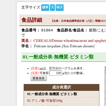
文字サイズ
標準
大
特大
食品詳細
【出典：日本食品標準成分表（八訂）増補202
食品番号：
食品群名/食品名：
穀類/こ
01064
で
CEREALS/Durum wheat/macaroni and spaghett
英名：
Triticum turgidum [Syn.Triticum durum]
学名：
01.一般成分表-無機質-ビタミン類
μg
は、百万分の一グラムを表す。
可食部
g当たりの数値。
成分表選択
01.一般成分表-無機質-ビタミン類
02.アミノ酸-可食部100
g