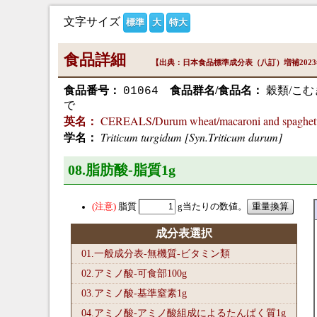
文字サイズ
標準
大
特大
食品詳細
【出典：日本食品標準成分表（八訂）増補202
食品番号：
食品群名/食品名：
穀類/こ
01064
で
CEREALS/Durum wheat/macaroni and spaghett
英名：
Triticum turgidum [Syn.Triticum durum]
学名：
08.脂肪酸-脂質1
g
脂質
g当たりの数値。
成分表選択
01.一般成分表-無機質-ビタミン類
02.アミノ酸-可食部100
g
03.アミノ酸-基準窒素1
g
04.アミノ酸-アミノ酸組成によるたんぱく質1
g