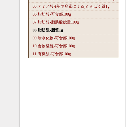
05.アミノ酸-(基準窒素による)たんぱく質1
g
06.脂肪酸-可食部100
g
07.脂肪酸-脂肪酸総量100
g
08.脂肪酸-脂質1
g
09.炭水化物-可食部100
g
10.食物繊維-可食部100
g
11.有機酸-可食部100
g