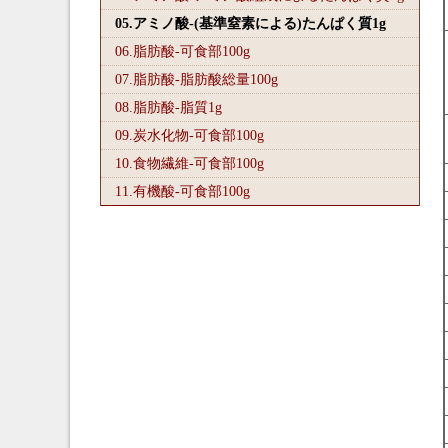
05.アミノ酸-(基準窒素による)たんぱく質1
g
06.脂肪酸-可食部100
g
07.脂肪酸-脂肪酸総量100
g
08.脂肪酸-脂質1
g
09.炭水化物-可食部100
g
10.食物繊維-可食部100
g
11.有機酸-可食部100
g