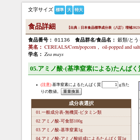
文字サイズ
標準
大
特大
食品詳細
【出典：日本食品標準成分表（八訂）増補202
食品番号：
食品群名/食品名：
穀類/と
01136
CEREALS/Corn/popcorn， oil-popped and salt
英名：
Zea mays
学名：
05.アミノ酸-(基準窒素による)たんぱく
基準窒素によるたんぱく質
g当た
りの数値。
成分表選択
01.一般成分表-無機質-ビタミン類
02.アミノ酸-可食部100
g
03.アミノ酸-基準窒素1
g
04.アミノ酸-アミノ酸組成によるたんぱく質1
g