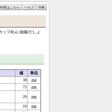
内容はこちら
ヘルプ
印刷
カップめん/油揚げ/しょ
値
単位
38
mg
72
mg
29
mg
16
mg