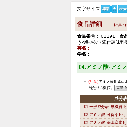
文字サイズ
標準
大
特大
食品詳細
【出典：日
食品番号：
食
01191
うゆ味/乾/（添付調味
英名：
学名：
04.アミノ酸-ア
アミノ酸組成に
当たりの数値。
成分
01.一般成分表-無機質
02.アミノ酸-可食部100
g
03.アミノ酸-基準窒素1
g