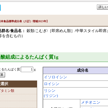
詳しい
本食品標準成分表（八訂）増補2023年】
品群名/食品名：
穀類/こむぎ/［即席めん類］/中華スタイル即席
料等を含むもの）
ミノ酸組成によるたんぱく質1
g
よるたんぱく質
g
成分名
イソロイシン
表選択
ロイシン
リシン
-ビタミン類
(リジン)
メチオニン