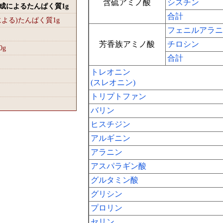
含硫アミノ酸
シスチン
組成によるたんぱく質1
g
合計
による)たんぱく質1
g
フェニルアラニ
芳香族アミノ酸
チロシン
0
g
合計
トレオニン
(スレオニン)
トリプトファン
バリン
ヒスチジン
アルギニン
アラニン
アスパラギン酸
グルタミン酸
グリシン
プロリン
セリン