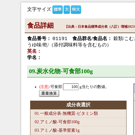
文字サイズ
標準
大
特大
食品詳細
【出典：日本食品標準成分表（八訂）増補202
食品番号：
食品群名/食品名：
穀類/こむ
01191
うゆ味/乾/（添付調味料等を含むもの）
英名：
学名：
09.炭水化物-可食部100
g
可食部
g当たりの数値。
成分表選択
01.一般成分表-無機質-ビタミン類
02.アミノ酸-可食部100
g
03.アミノ酸-基準窒素1
g