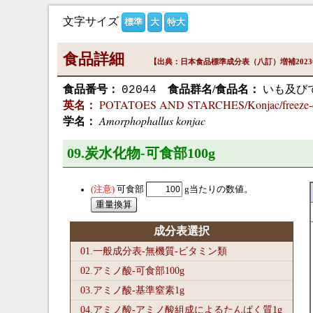
文字サイズ
標準
大
特大
食品詳細
【出典：日本食品標準成分表（八訂）増補202
食品番号：
食品群名/食品名：
いも及び
02044
POTATOES AND STARCHES/Konjac/freeze-dri
英名：
Amorphophallus konjac
学名：
09.炭水化物-可食部100
g
可食部
g当たりの数値。
成分表選択
01.一般成分表-無機質-ビタミン類
02.アミノ酸-可食部100
g
03.アミノ酸-基準窒素1
g
04.アミノ酸-アミノ酸組成によるたんぱく質1
g