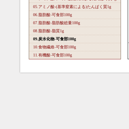
05.アミノ酸-(基準窒素による)たんぱく質1
g
06.脂肪酸-可食部100
g
07.脂肪酸-脂肪酸総量100
g
08.脂肪酸-脂質1
g
09.炭水化物-可食部100
g
10.食物繊維-可食部100
g
11.有機酸-可食部100
g