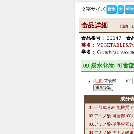
文字サイズ
標準
大
特大
食品詳細
【出典：日
食品番号：
食
06047
VEGETABLES/Pumpk
英名：
Cucurbita moschat
学名：
09.炭水化物-可食部
可食部
成分
01.一般成分表-無機質
02.アミノ酸-可食部100
g
03.アミノ酸-基準窒素1
g
04.アミノ酸-アミノ酸