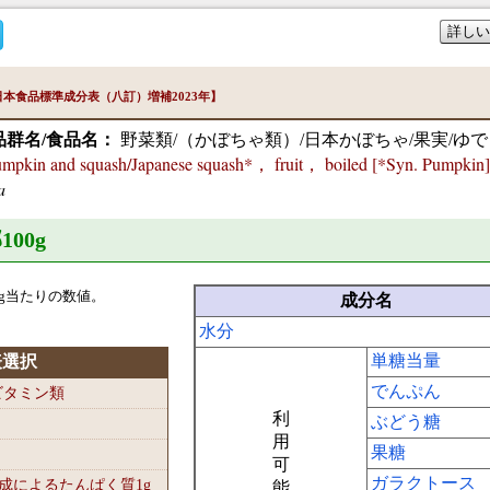
詳しい
本食品標準成分表（八訂）増補2023年】
品群名/食品名：
野菜類/（かぼちゃ類）/日本かぼちゃ/果実/ゆで
in and squash/Japanese squash*， fruit， boiled [*Syn. Pumpkin]
a
100
g
g当たりの数値。
成分名
水分
単糖当量
表選択
でんぷん
-ビタミン類
利
ぶどう糖
用
果糖
可
ガラクトース
組成によるたんぱく質1
g
能