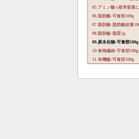
05.アミノ酸-(基準窒素
06.脂肪酸-可食部100
g
07.脂肪酸-脂肪酸総量10
08.脂肪酸-脂質1
g
09.炭水化物-可食部100
g
10.食物繊維-可食部100
g
11.有機酸-可食部100
g