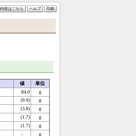
内容はこちら
ヘルプ
印刷
値
単位
84.0
g
(9.9)
g
(3.8)
g
(1.7)
g
(1.7)
g
-
g