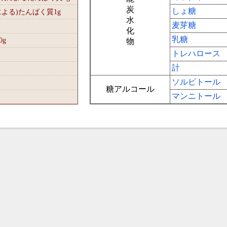
炭
しょ糖
による)たんぱく質1
g
水
麦芽糖
化
乳糖
0
g
物
トレハロース
計
ソルビトール
糖アルコール
マンニトール