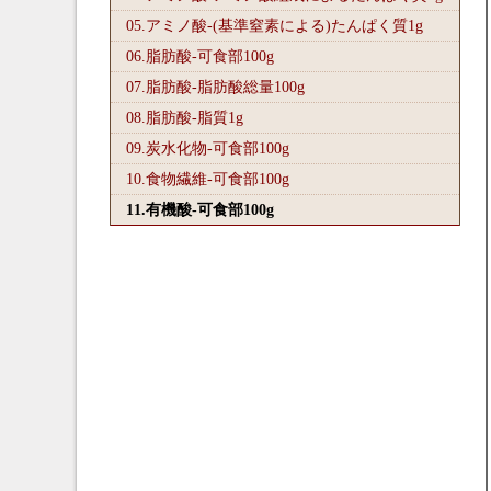
05.アミノ酸-(基準窒素による)たんぱく質1
g
06.脂肪酸-可食部100
g
07.脂肪酸-脂肪酸総量100
g
08.脂肪酸-脂質1
g
09.炭水化物-可食部100
g
10.食物繊維-可食部100
g
11.有機酸-可食部100
g