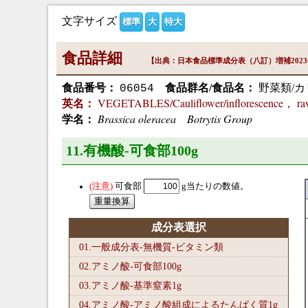
文字サイズ
標準
大
特大
食品詳細
【出典：日本食品標準成分表（八訂）増補202
食品番号：
食品群名/食品名：
野菜類/カ
06054
VEGETABLES/Cauliflower/inflorescence， r
英名：
Brassica oleracea Botrytis Group
学名：
11.有機酸-可食部100
g
可食部
g当たりの数値。
成分表選択
01.一般成分表-無機質-ビタミン類
02.アミノ酸-可食部100
g
03.アミノ酸-基準窒素1
g
04.アミノ酸-アミノ酸組成によるたんぱく質1
g