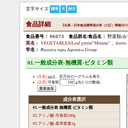
文字サイズ
標準
大
特大
食品詳細
【出典：日本食品標準成分表（八訂）増補202
食品番号：
食品群名/食品名：
野菜類/み
06073
VEGETABLES/Leaf green/"Mizuna"， leaves，
英名：
Brassica rapa Japonica Group
学名：
01.一般成分表-無機質-ビタミン類
μg
は、百万分の一グラムを表す。
可食部
g当たりの数値。
成分表選択
01.一般成分表-無機質-ビタミン類
02.アミノ酸-可食部100
g
03.アミノ酸-基準窒素1
g