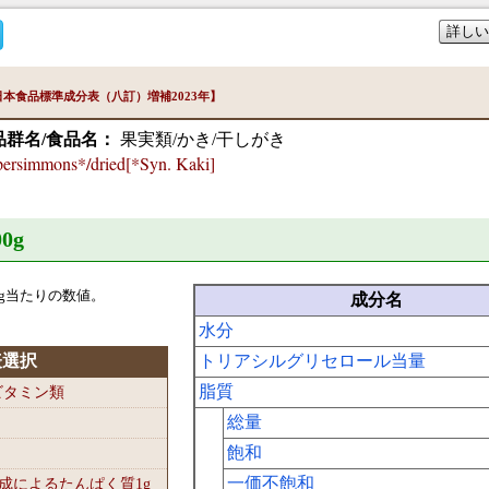
詳しい
本食品標準成分表（八訂）増補2023年】
品群名/食品名：
果実類/かき/干しがき
ersimmons*/dried[*Syn. Kaki]
0
g
g当たりの数値。
成分名
水分
表選択
トリアシルグリセロール当量
脂質
-ビタミン類
総量
飽和
一価不飽和
組成によるたんぱく質1
g