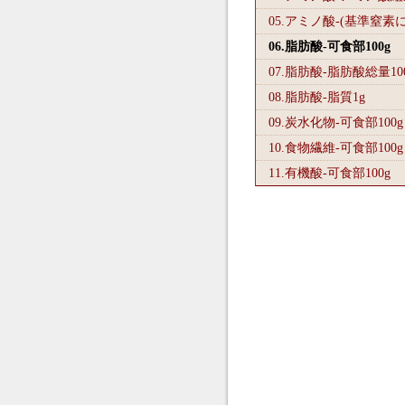
05.アミノ酸-(基準窒素
06.脂肪酸-可食部100
g
07.脂肪酸-脂肪酸総量10
08.脂肪酸-脂質1
g
09.炭水化物-可食部100
g
10.食物繊維-可食部100
g
11.有機酸-可食部100
g