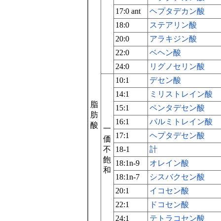
17:0 ant
ヘプタデカン酸
18:0
ステアリン酸
20:0
アラキジン酸
22:0
ベヘン酸
24:0
リグノセリン酸
10:1
デセン酸
14:1
ミリストレイン酸
脂
15:1
ペンタデセン酸
肪
16:1
パルミトレイン酸
酸
一
17:1
ヘプタデセン酸
価
不
18-1
計
飽
18:1n-9
オレイン酸
和
18:1n-7
シスバクセン酸
20:1
イコセン酸
22:1
ドコセン酸
24:1
テトラコセン酸