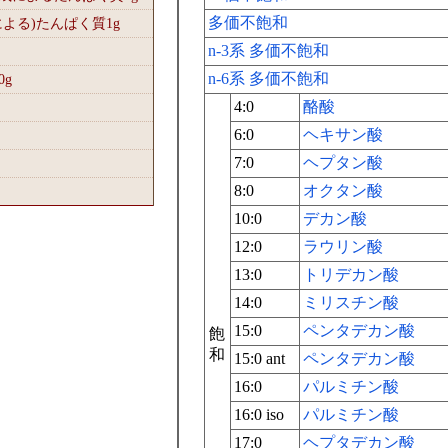
多価不飽和
による)たんぱく質1
g
n-3系 多価不飽和
n-6系 多価不飽和
0
g
4:0
酪酸
6:0
ヘキサン酸
7:0
ヘプタン酸
8:0
オクタン酸
10:0
デカン酸
12:0
ラウリン酸
13:0
トリデカン酸
14:0
ミリスチン酸
15:0
ペンタデカン酸
飽
和
15:0 ant
ペンタデカン酸
16:0
パルミチン酸
16:0 iso
パルミチン酸
17:0
ヘプタデカン酸