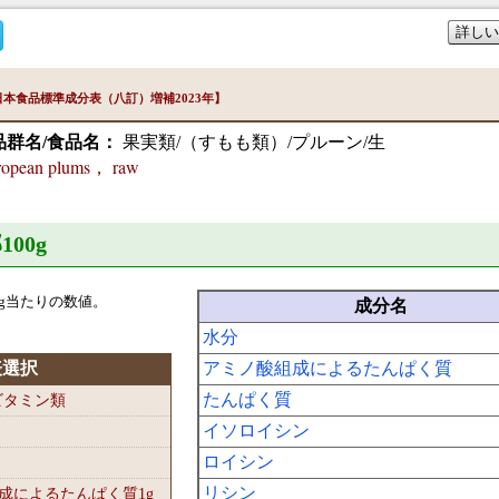
詳しい
本食品標準成分表（八訂）増補2023年】
品群名/食品名：
果実類/（すもも類）/プルーン/生
ropean plums， raw
100
g
g当たりの数値。
成分名
水分
表選択
アミノ酸組成によるたんぱく質
たんぱく質
-ビタミン類
イソロイシン
ロイシン
リシン
組成によるたんぱく質1
g