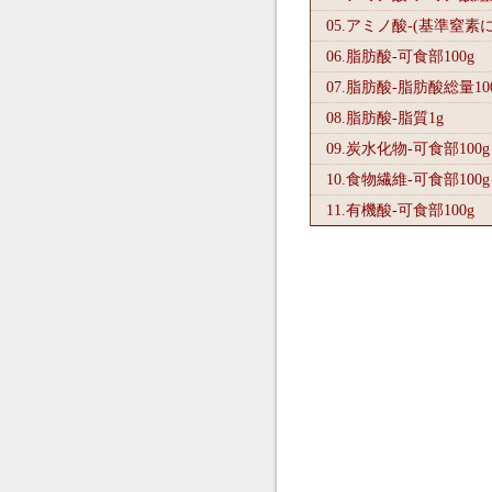
05.アミノ酸-(基準窒素
06.脂肪酸-可食部100
g
07.脂肪酸-脂肪酸総量10
08.脂肪酸-脂質1
g
09.炭水化物-可食部100
g
10.食物繊維-可食部100
g
11.有機酸-可食部100
g