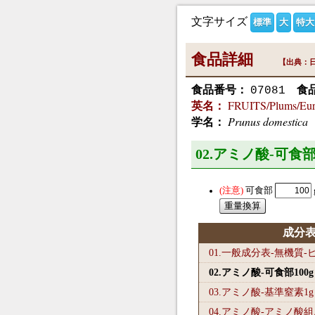
文字サイズ
標準
大
特大
食品詳細
【出典：日
食品番号：
食
07081
FRUITS/Plums/Eu
英名：
Prunus domestica
学名：
02.アミノ酸-可食部
可食部
成分
01.一般成分表-無機質
02.アミノ酸-可食部100
g
03.アミノ酸-基準窒素1
g
04.アミノ酸-アミノ酸