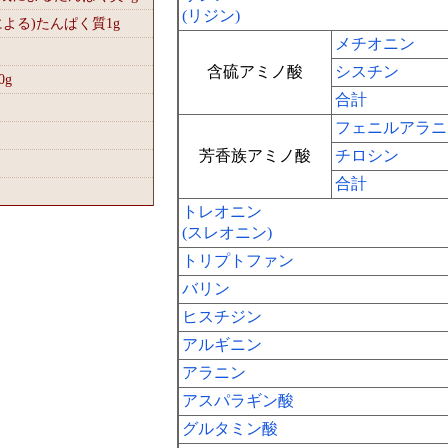
(リジン)
による)たんぱく質1
g
メチオニン
含硫アミノ酸
シスチン
0
g
合計
フェニルアラニ
芳香族アミノ酸
チロシン
合計
トレオニン
(スレオニン)
トリプトファン
バリン
ヒスチジン
アルギニン
アラニン
アスパラギン酸
グルタミン酸