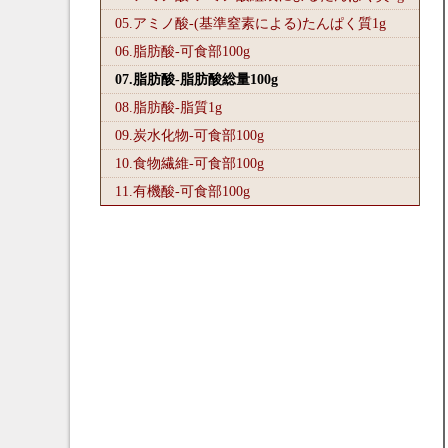
05.アミノ酸-(基準窒素による)たんぱく質1
g
06.脂肪酸-可食部100
g
07.脂肪酸-脂肪酸総量100
g
08.脂肪酸-脂質1
g
09.炭水化物-可食部100
g
10.食物繊維-可食部100
g
11.有機酸-可食部100
g