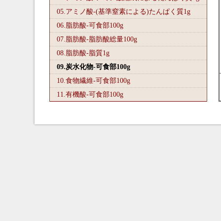
05.アミノ酸-(基準窒素による)たんぱく質1
g
06.脂肪酸-可食部100
g
07.脂肪酸-脂肪酸総量100
g
08.脂肪酸-脂質1
g
09.炭水化物-可食部100
g
10.食物繊維-可食部100
g
11.有機酸-可食部100
g