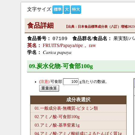
文字サイズ
標準
大
特大
食品詳細
【出典：日本食品標準成分表（八訂）増補202
食品番号：
食品群名/食品名：
果実類/パ
07109
FRUITS/Papaya/ripe， raw
英名：
Carica papaya
学名：
09.炭水化物-可食部100
g
可食部
g当たりの数値。
成分表選択
01.一般成分表-無機質-ビタミン類
02.アミノ酸-可食部100
g
03.アミノ酸-基準窒素1
g
04.アミノ酸-アミノ酸組成によるたんぱく質1
g