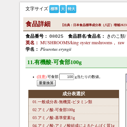
文字サイズ
標準
大
特大
食品詳細
【出典：日本食品標準成分表（八訂）増補202
食品番号：
食品群名/食品名：
きのこ類/
08025
MUSHROOMS/king oyster mushrooms， raw
英名：
Pleurotus eryngii
学名：
11.有機酸-可食部100
g
可食部
g当たりの数値。
成分表選択
01.一般成分表-無機質-ビタミン類
02.アミノ酸-可食部100
g
03.アミノ酸-基準窒素1
g
04.アミノ酸-アミノ酸組成によるたんぱく質1
g