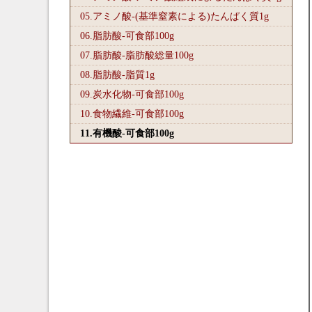
05.アミノ酸-(基準窒素による)たんぱく質1
g
06.脂肪酸-可食部100
g
07.脂肪酸-脂肪酸総量100
g
08.脂肪酸-脂質1
g
09.炭水化物-可食部100
g
10.食物繊維-可食部100
g
11.有機酸-可食部100
g