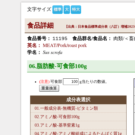
文字サイズ
標準
大
特大
食品詳細
【出典：日本食品標準成分表（八訂）増補202
食品番号：
食品群名/食品名：
肉類/＜畜
11195
MEAT/Pork/roast pork
英名：
Sus scrofa
学名：
06.脂肪酸-可食部100
g
可食部
g当たりの数値。
成分表選択
01.一般成分表-無機質-ビタミン類
02.アミノ酸-可食部100
g
03.アミノ酸-基準窒素1
g
04.アミノ酸-アミノ酸組成によるたんぱく質1
g