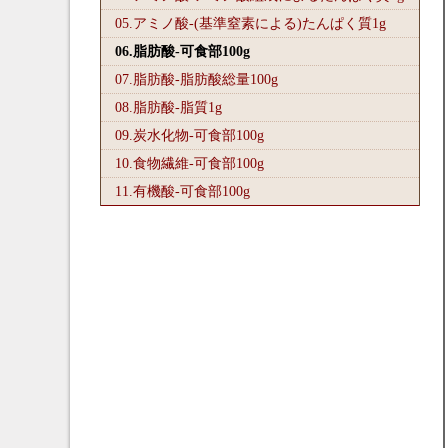
05.アミノ酸-(基準窒素による)たんぱく質1
g
06.脂肪酸-可食部100
g
07.脂肪酸-脂肪酸総量100
g
08.脂肪酸-脂質1
g
09.炭水化物-可食部100
g
10.食物繊維-可食部100
g
11.有機酸-可食部100
g