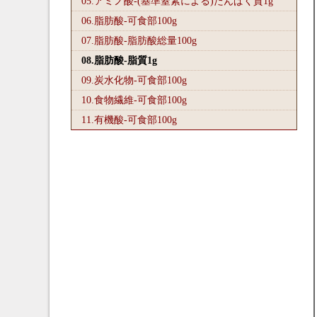
05.アミノ酸-(基準窒素による)たんぱく質1
g
06.脂肪酸-可食部100
g
07.脂肪酸-脂肪酸総量100
g
08.脂肪酸-脂質1
g
09.炭水化物-可食部100
g
10.食物繊維-可食部100
g
11.有機酸-可食部100
g