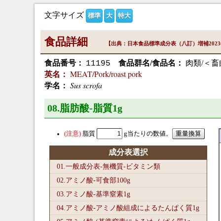
文字サイズ
標準
大
特大
食品詳細
【出典：日本食品標準成分表（八訂）増補202
食品番号：
食品群名/食品名：
肉類/＜畜
11195
MEAT/Pork/roast pork
英名：
Sus scrofa
学名：
08.脂肪酸-脂質1
g
脂質
g当たりの数値。
成分表選択
01.一般成分表-無機質-ビタミン類
02.アミノ酸-可食部100
g
03.アミノ酸-基準窒素1
g
04.アミノ酸-アミノ酸組成によるたんぱく質1
g