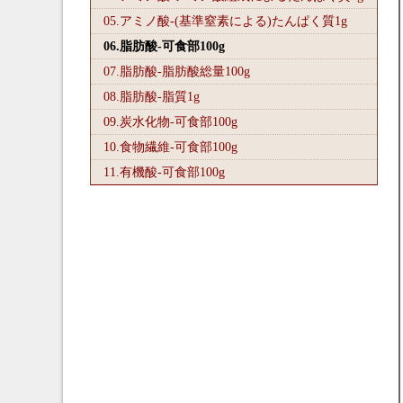
05.アミノ酸-(基準窒素による)たんぱく質1
g
06.脂肪酸-可食部100
g
07.脂肪酸-脂肪酸総量100
g
08.脂肪酸-脂質1
g
09.炭水化物-可食部100
g
10.食物繊維-可食部100
g
11.有機酸-可食部100
g