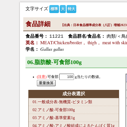
文字サイズ
標準
大
特大
食品詳細
【出典：日本食品標準成分表（八訂）増補202
食品番号：
食品群名/食品名：
肉類/＜鳥
11221
MEAT/Chicken/broiler， thigh， meat with sk
英名：
Gallus gallus
学名：
06.脂肪酸-可食部100
g
可食部
g当たりの数値。
成分表選択
01.一般成分表-無機質-ビタミン類
02.アミノ酸-可食部100
g
03.アミノ酸-基準窒素1
g
04.アミノ酸-アミノ酸組成によるたんぱく質1
g