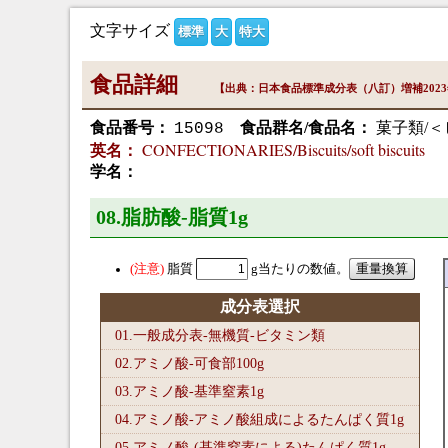
文字サイズ
標準
大
特大
食品詳細
【出典：日本食品標準成分表（八訂）増補202
食品番号：
食品群名/食品名：
菓子類/
15098
CONFECTIONARIES/Biscuits/soft biscuits
英名：
学名：
08.脂肪酸-脂質1
g
脂質
g当たりの数値。
成分表選択
01.一般成分表-無機質-ビタミン類
02.アミノ酸-可食部100
g
03.アミノ酸-基準窒素1
g
04.アミノ酸-アミノ酸組成によるたんぱく質1
g
05.アミノ酸-(基準窒素による)たんぱく質1
g