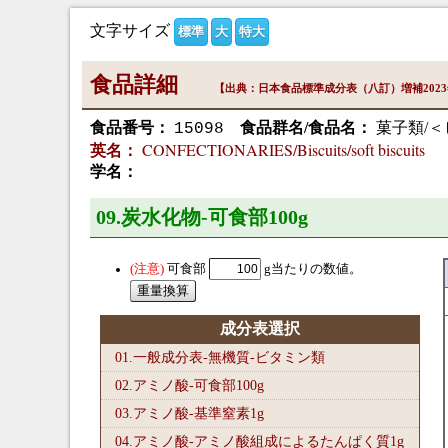
文字サイズ
標準
大
特大
食品詳細
【出典：日本食品標準成分表（八訂）増補202
食品番号：
食品群名/食品名：
菓子類/
15098
CONFECTIONARIES/Biscuits/soft biscuits
英名：
学名：
09.炭水化物-可食部100
g
可食部
g当たりの数値。
成分表選択
01.一般成分表-無機質-ビタミン類
02.アミノ酸-可食部100
g
03.アミノ酸-基準窒素1
g
04.アミノ酸-アミノ酸組成によるたんぱく質1
g