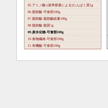
05.アミノ酸-(基準窒素による)たんぱく質1
g
06.脂肪酸-可食部100
g
07.脂肪酸-脂肪酸総量100
g
08.脂肪酸-脂質1
g
09.炭水化物-可食部100
g
10.食物繊維-可食部100
g
11.有機酸-可食部100
g