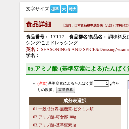
文字サイズ
標準
大
特大
食品詳細
【出典：日本食品標準成分表（八訂）増補202
食品番号：
食品群名/食品名：
調味料及
17117
シング/ごまドレッシング
SEASONINGS AND SPICES/Dressing/sesame 
英名：
学名：
05.アミノ酸-(基準窒素による)たんぱく
基準窒素によるたんぱく質
g当た
りの数値。
成分表選択
01.一般成分表-無機質-ビタミン類
02.アミノ酸-可食部100
g
03.アミノ酸-基準窒素1
g