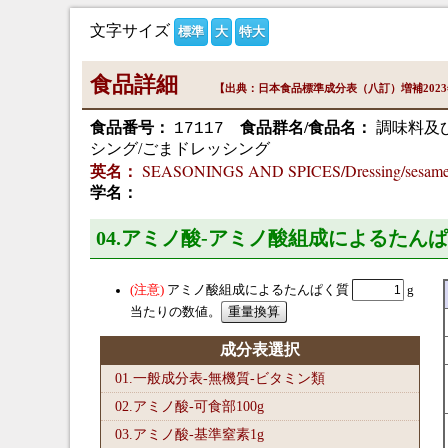
文字サイズ
標準
大
特大
食品詳細
【出典：日本食品標準成分表（八訂）増補202
食品番号：
食品群名/食品名：
調味料及
17117
シング/ごまドレッシング
SEASONINGS AND SPICES/Dressing/sesame 
英名：
学名：
04.アミノ酸-アミノ酸組成によるたんぱ
アミノ酸組成によるたんぱく質
g
当たりの数値。
成分表選択
01.一般成分表-無機質-ビタミン類
02.アミノ酸-可食部100
g
03.アミノ酸-基準窒素1
g